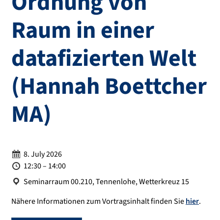
Ordnung von
Raum in einer
datafizierten Welt
(Hannah Boettcher
MA)
Date:
8. July 2026
Time:
12:30 – 14:00
Location:
Seminarraum 00.210, Tennenlohe, Wetterkreuz 15
Nähere Informationen zum Vortragsinhalt finden Sie
hier
.