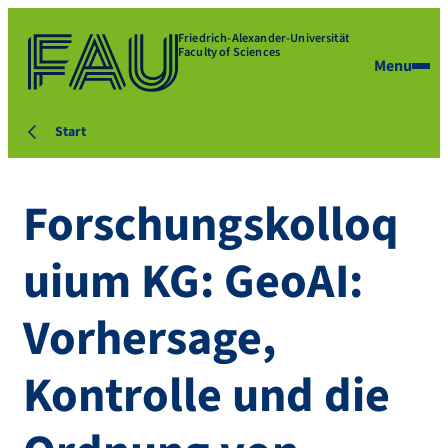
Friedrich-Alexander-Universität
Faculty of Sciences
Menu
Start
Forschungskolloq
uium KG: GeoAI:
Vorhersage,
Kontrolle und die