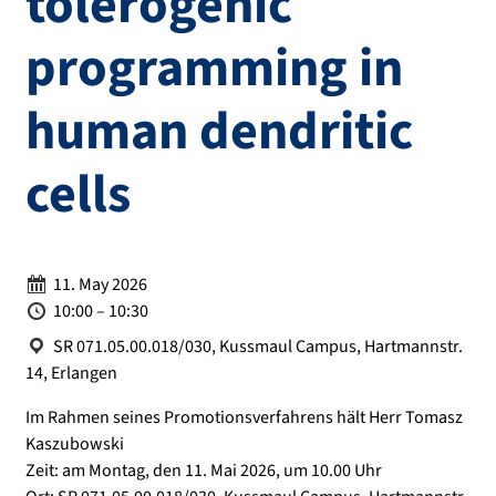
tolerogenic
programming in
human dendritic
cells
Date:
11. May 2026
Time:
10:00 – 10:30
Location:
SR 071.05.00.018/030, Kussmaul Campus, Hartmannstr.
14, Erlangen
Im Rahmen seines Promotionsverfahrens hält Herr Tomasz
Kaszubowski
Zeit: am Montag, den 11. Mai 2026, um 10.00 Uhr