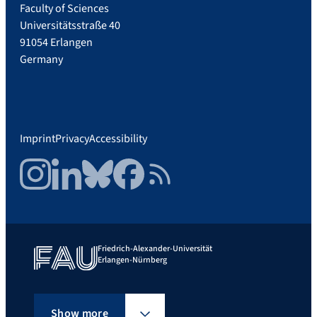
Faculty of Sciences
Universitätsstraße 40
91054 Erlangen
Germany
Imprint
Privacy
Accessibility
Instagram
LinkedIn
Bluesky
Facebook
RSS Feed
Friedrich-Alexander-Universität
Erlangen-Nürnberg
Show more