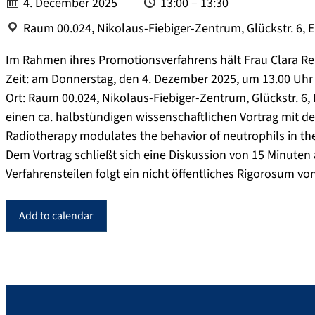
Date:
Time:
4. December 2025
13:00 – 13:30
Location:
Raum 00.024, Nikolaus-Fiebiger-Zentrum, Glückstr. 6, 
Im Rahmen ihres Promotionsverfahrens hält Frau Clara Re
Zeit: am Donnerstag, den 4. Dezember 2025, um 13.00 Uhr
Ort: Raum 00.024, Nikolaus-Fiebiger-Zentrum, Glückstr. 6,
einen ca. halbstündigen wissenschaftlichen Vortrag mit 
Radiotherapy modulates the behavior of neutrophils in t
Dem Vortrag schließt sich eine Diskussion von 15 Minuten a
Verfahrensteilen folgt ein nicht öffentliches Rigorosum vo
Add to calendar