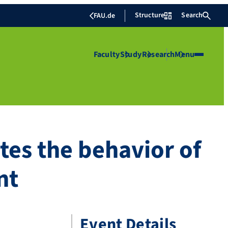
Structure
Search
FAU.de
Faculty
Study
Research
Menu
es the behavior of
nt
Event Details