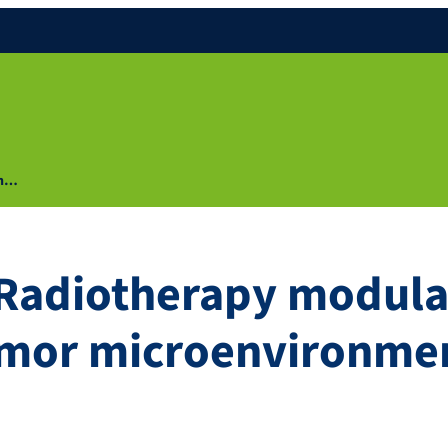
eh…
Radiotherapy modulat
tumor microenvironme