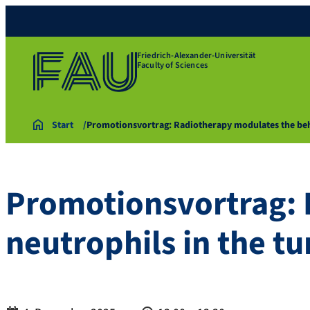
Friedrich-Alexander-Universität
Faculty of Sciences
Start
Promotionsvortrag: Radiotherapy modulates the b
Promotionsvortrag: 
neutrophils in the 