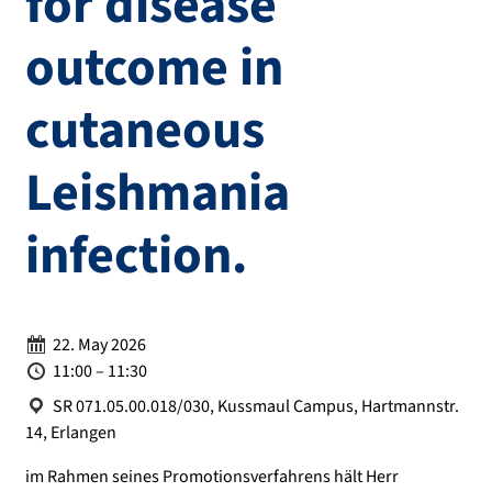
for disease
outcome in
cutaneous
Leishmania
infection.
Date:
22. May 2026
Time:
11:00 – 11:30
Location:
SR 071.05.00.018/030, Kussmaul Campus, Hartmannstr.
14, Erlangen
im Rahmen seines Promotionsverfahrens hält Herr